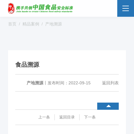
首页
精品案例
产地溯源
食品安全云
大数据监管
标准监管所
校园食安
数字管理
社会共治
阳光经营
食品溯源
明厨亮灶
分析预警
食安防范
溯源追溯
零售药店
产地溯源
丨
发布时间：2022-09-15
返回列表
解决方案
行业动态
企业新闻
案例分享
上一条
返回目录
下一条
食品安全标准