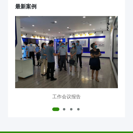
最新案例
互联网+AI明厨亮灶
智慧食安+安全治理
物联网+VR监控监测
食品安全服务器部署
中食大数据软件平台
食品安全解决方案
明厨亮灶
校园食安
产地溯源
营养食谱
智慧食安
会议报告
内测模块
已使用模块
工作会议报告
公司介绍
中食定位
企业背景
资质证件
市场分布
联系我们