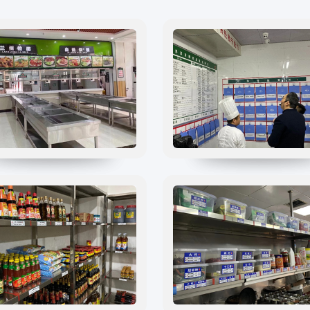
互联网+AI明厨亮灶
明厨亮灶
智慧食安+安全治理
校园食安
物联网+VR监控监测
产地溯源
食品安全服务器部署
营养食谱
中食大数据软件平台
智慧食安
食品安全解决方案
会议报告