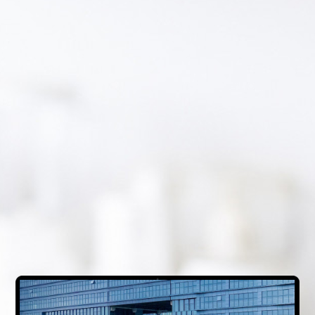
解决方案
行业动态
企业新闻
案例分享
食品安全标准
互联网+AI明厨亮灶
智慧食安+安全治理
物联网+VR监控监测
食品安全服务器部署
中食大数据软件平台
食品安全解决方案
明厨亮灶
校园食安
产地溯源
营养食谱
智慧食安
会议报告
内测模块
已使用模块