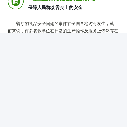
保障人民群众舌尖上的安全
餐厅的食品安全问题的事件在全国各地时有发生，就目
前来说，许多餐饮单位在日常的生产操作及服务上依然存在
严重的不规范现象，在经营中的不诚信现象也非常严重，给
消费者的健康安全带来非常大的安全隐患。
面对这些屡禁不止的违法违规和不诚信现象，一个重要
的因素是由于政府相关部门对食品安全监管的人力物力有
限，而社会人士却无法参与其中，因此深圳玖捌伍亮厨科技
以“社会共治促进食谱安全，推动国家食品安全示范城市” 建
设为使命，为实施”健康中国“战略贡献绵薄之力。