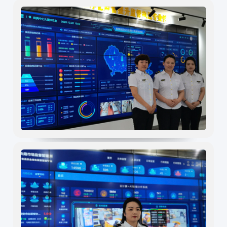
解决方案
行业动态
企业新闻
案例分享
食品安全标准
互联网+AI明厨亮灶
智慧食安+安全治理
物联网+VR监控监测
食品安全服务器部署
中食大数据软件平台
食品安全解决方案
明厨亮灶
校园食安
产地溯源
营养食谱
智慧食安
会议报告
内测模块
已使用模块