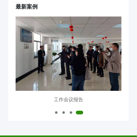
最新案例
互联网+AI明厨亮灶
智慧食安+安全治理
物联网+VR监控监测
食品安全服务器部署
中食大数据软件平台
食品安全解决方案
明厨亮灶
校园食安
产地溯源
营养食谱
智慧食安
会议报告
内测模块
已使用模块
工作会议报告
公司介绍
中食定位
企业背景
资质证件
市场分布
联系我们