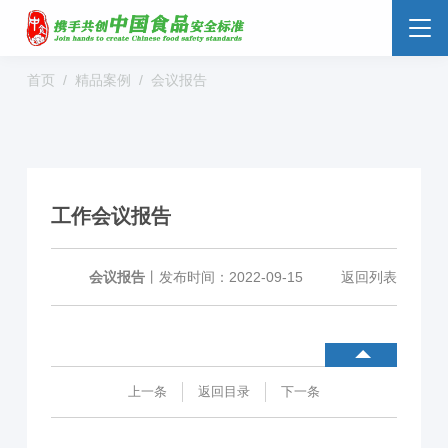
首页
精品案例
会议报告
食品安全云
大数据监管
标准监管所
校园食安
数字管理
社会共治
阳光经营
工作会议报告
明厨亮灶
分析预警
食安防范
溯源追溯
零售药店
会议报告
丨
发布时间：2022-09-15
返回列表
解决方案
行业动态
企业新闻
案例分享
上一条
返回目录
下一条
食品安全标准