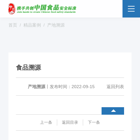
首页
精品案例
产地溯源
食品安全云
大数据监管
标准监管所
校园食安
数字管理
社会共治
阳光经营
食品溯源
明厨亮灶
分析预警
食安防范
溯源追溯
零售药店
产地溯源
丨
发布时间：2022-09-15
返回列表
解决方案
行业动态
企业新闻
案例分享
上一条
返回目录
下一条
食品安全标准