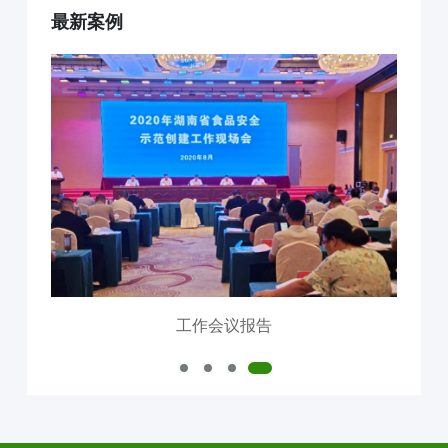
最新案例
互联网+AI明厨亮灶
智慧食安+安全治理
物联网+VR监控监测
食品安全服务器部署
中食大数据软件平台
食品安全解决方案
明厨亮灶
校园食安
产地溯源
营养食谱
智慧食安
会议报告
内测模块
已使用模块
工作会议报告
公司介绍
中食定位
企业背景
资质证件
市场分布
联系我们