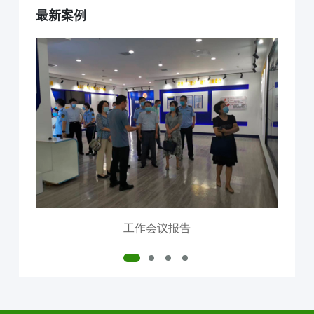
最新案例
互联网+AI明厨亮灶
智慧食安+安全治理
物联网+VR监控监测
食品安全服务器部署
中食大数据软件平台
食品安全解决方案
明厨亮灶
校园食安
产地溯源
营养食谱
智慧食安
会议报告
内测模块
已使用模块
工作会议报告
公司介绍
中食定位
企业背景
资质证件
市场分布
联系我们