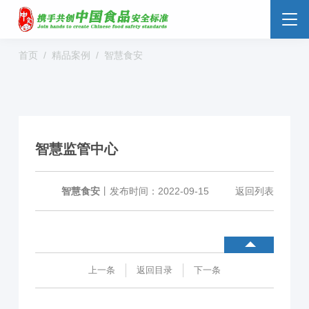
首页
精品案例
智慧食安
食品安全云
大数据监管
标准监管所
校园食安
数字管理
社会共治
阳光经营
智慧监管中心
明厨亮灶
分析预警
食安防范
溯源追溯
零售药店
智慧食安
丨
发布时间：2022-09-15
返回列表
解决方案
行业动态
企业新闻
案例分享
上一条
返回目录
下一条
食品安全标准