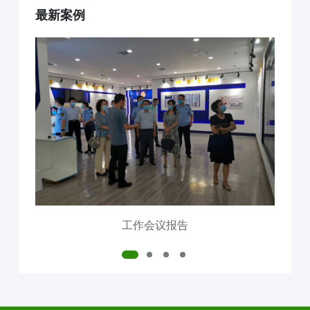
最新案例
互联网+AI明厨亮灶
智慧食安+安全治理
物联网+VR监控监测
食品安全服务器部署
中食大数据软件平台
食品安全解决方案
明厨亮灶
校园食安
产地溯源
营养食谱
智慧食安
会议报告
内测模块
已使用模块
工作会议报告
公司介绍
中食定位
企业背景
资质证件
市场分布
联系我们