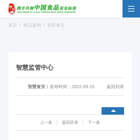
首页
精品案例
智慧食安
食品安全云
大数据监管
标准监管所
校园食安
数字管理
社会共治
阳光经营
智慧监管中心
明厨亮灶
分析预警
食安防范
溯源追溯
零售药店
智慧食安
丨
发布时间：2022-09-15
返回列表
解决方案
行业动态
企业新闻
案例分享
上一条
返回目录
下一条
食品安全标准