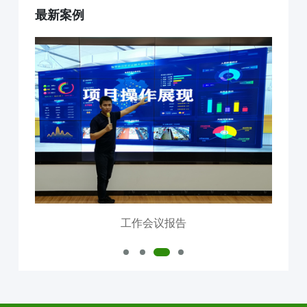
最新案例
互联网+AI明厨亮灶
智慧食安+安全治理
物联网+VR监控监测
食品安全服务器部署
中食大数据软件平台
食品安全解决方案
明厨亮灶
校园食安
产地溯源
营养食谱
智慧食安
会议报告
内测模块
已使用模块
工作会议报告
公司介绍
中食定位
企业背景
资质证件
市场分布
联系我们