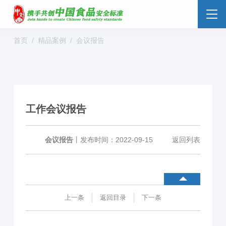
首页
精品案例
会议报告
食品安全云
大数据监管
标准监管所
校园食安
数字管理
社会共治
阳光经营
工作会议报告
明厨亮灶
分析预警
食安防范
溯源追溯
零售药店
会议报告
丨
发布时间：2022-09-15
返回列表
解决方案
行业动态
企业新闻
案例分享
上一条
返回目录
下一条
食品安全标准