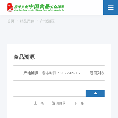
首页
精品案例
产地溯源
食品安全云
大数据监管
标准监管所
校园食安
数字管理
社会共治
阳光经营
食品溯源
明厨亮灶
分析预警
食安防范
溯源追溯
零售药店
产地溯源
丨
发布时间：2022-09-15
返回列表
解决方案
行业动态
企业新闻
案例分享
上一条
返回目录
下一条
食品安全标准