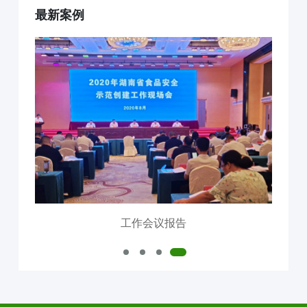
最新案例
互联网+AI明厨亮灶
智慧食安+安全治理
物联网+VR监控监测
食品安全服务器部署
中食大数据软件平台
食品安全解决方案
明厨亮灶
校园食安
产地溯源
营养食谱
智慧食安
会议报告
内测模块
已使用模块
工作会议报告
公司介绍
中食定位
企业背景
资质证件
市场分布
联系我们