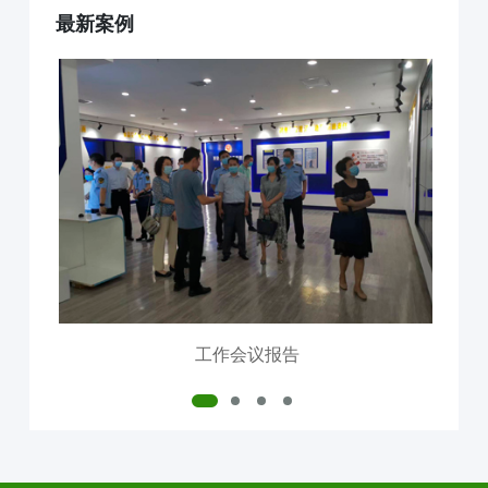
最新案例
互联网+AI明厨亮灶
智慧食安+安全治理
物联网+VR监控监测
食品安全服务器部署
中食大数据软件平台
食品安全解决方案
明厨亮灶
校园食安
产地溯源
营养食谱
智慧食安
会议报告
内测模块
已使用模块
工作会议报告
公司介绍
中食定位
企业背景
资质证件
市场分布
联系我们