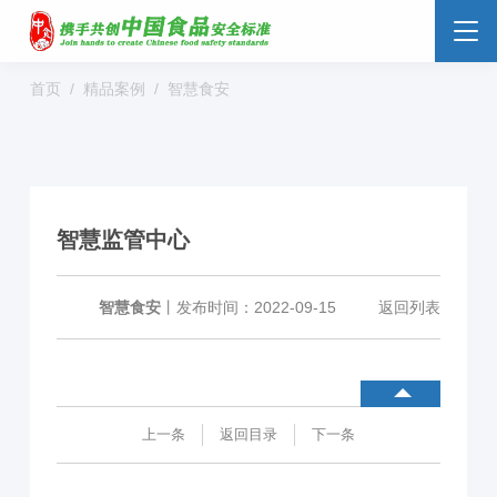
首页
精品案例
智慧食安
食品安全云
大数据监管
标准监管所
校园食安
数字管理
社会共治
阳光经营
智慧监管中心
明厨亮灶
分析预警
食安防范
溯源追溯
零售药店
智慧食安
丨
发布时间：2022-09-15
返回列表
解决方案
行业动态
企业新闻
案例分享
上一条
返回目录
下一条
食品安全标准