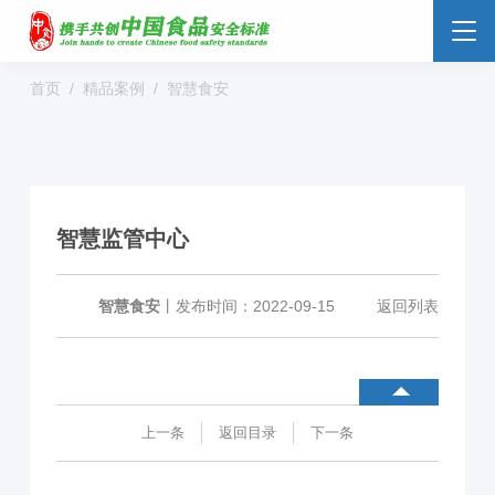
首页
精品案例
智慧食安
食品安全云
大数据监管
标准监管所
校园食安
数字管理
社会共治
阳光经营
智慧监管中心
明厨亮灶
分析预警
食安防范
溯源追溯
零售药店
智慧食安
丨
发布时间：2022-09-15
返回列表
解决方案
行业动态
企业新闻
案例分享
上一条
返回目录
下一条
食品安全标准