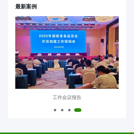
最新案例
互联网+AI明厨亮灶
智慧食安+安全治理
物联网+VR监控监测
食品安全服务器部署
中食大数据软件平台
食品安全解决方案
明厨亮灶
校园食安
产地溯源
营养食谱
智慧食安
会议报告
内测模块
已使用模块
工作会议报告
公司介绍
中食定位
企业背景
资质证件
市场分布
联系我们