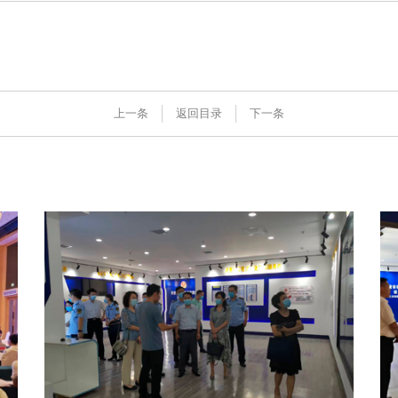
互联网+AI明厨亮灶
明厨亮灶
上一条
返回目录
下一条
智慧食安+安全治理
校园食安
物联网+VR监控监测
产地溯源
食品安全服务器部署
营养食谱
中食大数据软件平台
智慧食安
食品安全解决方案
会议报告