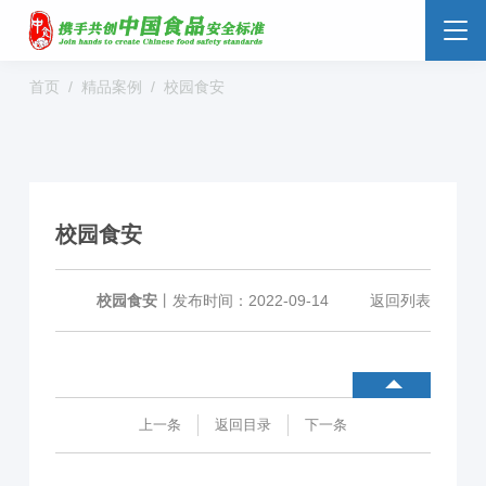
首页
精品案例
校园食安
食品安全云
大数据监管
标准监管所
校园食安
数字管理
社会共治
阳光经营
校园食安
明厨亮灶
分析预警
食安防范
溯源追溯
零售药店
校园食安
丨
发布时间：2022-09-14
返回列表
解决方案
行业动态
企业新闻
案例分享
上一条
返回目录
下一条
食品安全标准