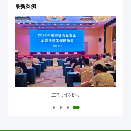
最新案例
互联网+AI明厨亮灶
智慧食安+安全治理
物联网+VR监控监测
食品安全服务器部署
中食大数据软件平台
食品安全解决方案
明厨亮灶
校园食安
产地溯源
营养食谱
智慧食安
会议报告
内测模块
已使用模块
工作会议报告
公司介绍
中食定位
企业背景
资质证件
市场分布
联系我们