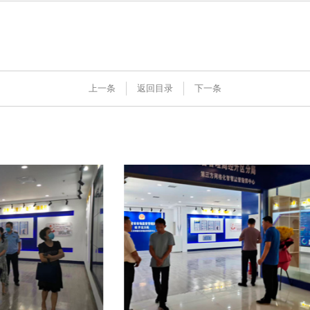
互联网+AI明厨亮灶
明厨亮灶
上一条
返回目录
下一条
智慧食安+安全治理
校园食安
物联网+VR监控监测
产地溯源
食品安全服务器部署
营养食谱
中食大数据软件平台
智慧食安
食品安全解决方案
会议报告