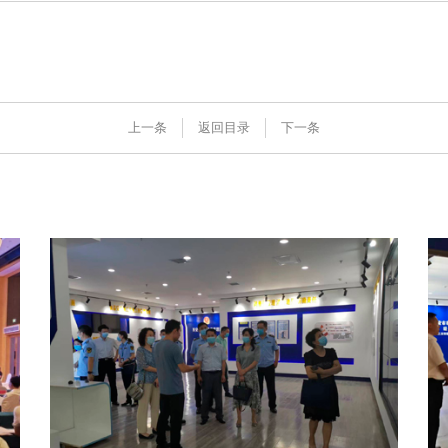
互联网+AI明厨亮灶
明厨亮灶
上一条
返回目录
下一条
智慧食安+安全治理
校园食安
物联网+VR监控监测
产地溯源
食品安全服务器部署
营养食谱
中食大数据软件平台
智慧食安
食品安全解决方案
会议报告