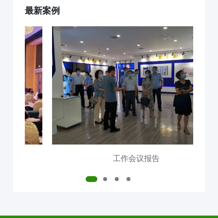
最新案例
互联网+AI明厨亮灶
智慧食安+安全治理
物联网+VR监控监测
食品安全服务器部署
中食大数据软件平台
食品安全解决方案
明厨亮灶
校园食安
产地溯源
营养食谱
智慧食安
会议报告
内测模块
已使用模块
工作会议报告
公司介绍
中食定位
企业背景
资质证件
市场分布
联系我们