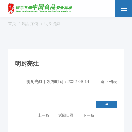
首页
精品案例
明厨亮灶
食品安全云
大数据监管
标准监管所
校园食安
数字管理
社会共治
阳光经营
明厨亮灶
明厨亮灶
分析预警
食安防范
溯源追溯
零售药店
明厨亮灶
丨
发布时间：2022-09-14
返回列表
解决方案
行业动态
企业新闻
案例分享
上一条
返回目录
下一条
食品安全标准